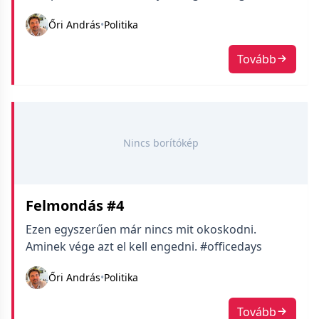
felmondok.
Őri András
•
Politika
Tovább
Nincs borítókép
Felmondás #4
Ezen egyszerűen már nincs mit okoskodni.
Aminek vége azt el kell engedni. #officedays
Őri András
•
Politika
Tovább