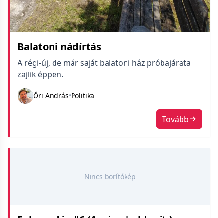
Balatoni nádírtás
A régi-új, de már saját balatoni ház próbajárata
zajlik éppen.
Őri András
•
Politika
Tovább
Nincs borítókép