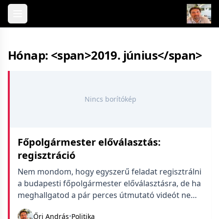
Skip to content
Hónap: <span>2019. június</span>
Nincs borítókép
Főpolgármester előválasztás:
regisztráció
Nem mondom, hogy egyszerű feladat regisztrálni
a budapesti főpolgármester előválasztásra, de ha
meghallgatod a pár perces útmutató videót nem
nagy ügy. A buktató ott lesz, hogy kell hozzá
Őri András
•
Politika
ügyfélkapu. Ami sajnos nem általános, rengeteg