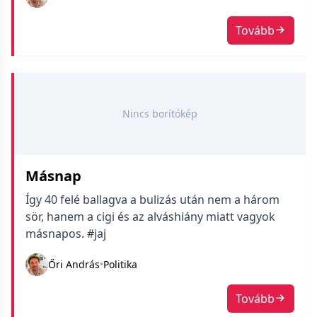
embert kizárnak ezzel már előre. #politika
Tovább
#budapest #kileszafőpolgi #valasztasok2019
Nincs borítókép
Másnap
Így 40 felé ballagva a bulizás után nem a három
sör, hanem a cigi és az alváshiány miatt vagyok
másnapos. #jaj
Őri András
•
Politika
Tovább