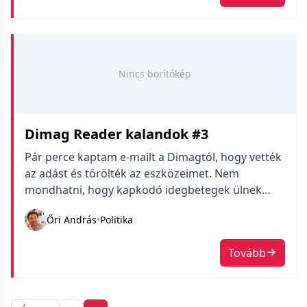
Nincs borítókép
Dimag Reader kalandok #3
Pár perce kaptam e-mailt a Dimagtól, hogy vették
az adást és törölték az eszközeimet. Nem
mondhatni, hogy kapkodó idegbetegek ülnek
azon az ügyfélszolgálaton. Kíváncsi vagyok este
Őri András
•
Politika
meg tudom-e nyitni az újságomat.
Tovább