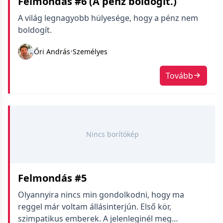
Felmondás #6 (A pénz boldogít.)
A világ legnagyobb hülyesége, hogy a pénz nem
boldogít.
Őri András
•
Személyes
Tovább
Nincs borítókép
Felmondás #5
Olyannyira nincs min gondolkodni, hogy ma
reggel már voltam állásinterjún. Első kör,
szimpatikus emberek. A jelenleginél meg