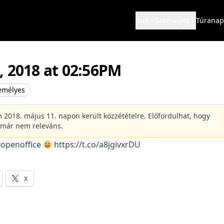
Kult
Személyes
Túranap
, 2018 at 02:56PM
emélyes
m 2018. május 11. napon került közzétételre. Előfordulhat, hogy
 már nem releváns.
openoffice
https://t.co/a8jgivxrDU
X