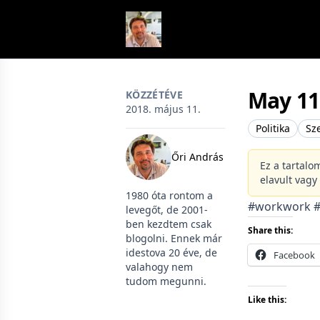
Skip to content
May 11
KÖZZÉTÉVE
2018. május 11.
Politika
Sz
Őri András
Ez a tartalo
elavult vagy
1980 óta rontom a
#workwork #
levegőt, de 2001-
ben kezdtem csak
Share this:
blogolni. Ennek már
idestova 20 éve, de
Facebook
valahogy nem
tudom megunni.
Like this: