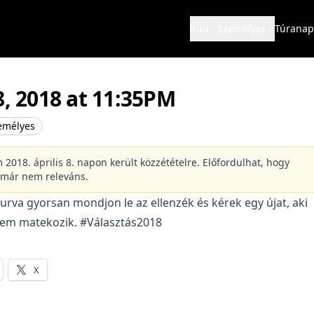
Kult
Személyes
Túranap
8, 2018 at 11:35PM
emélyes
m 2018. április 8. napon került közzétételre. Előfordulhat, hogy
 már nem releváns.
rva gyorsan mondjon le az ellenzék és kérek egy újat, aki
nem matekozik. #Választás2018
X