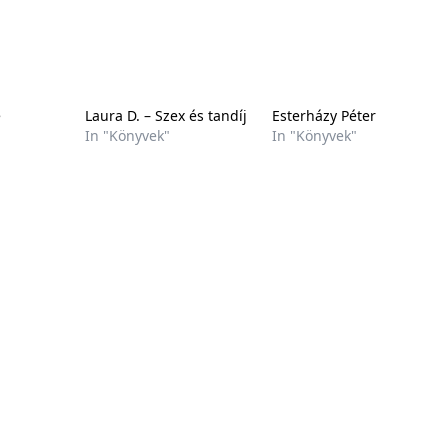
e
Laura D. – Szex és tandíj
Esterházy Péter
In "Könyvek"
In "Könyvek"