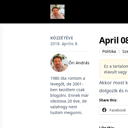
Skip to content
April 0
KÖZZÉTÉVE
2018. április 8.
Politika
Sz
Őri András
Ez a tartalo
elavult vagy
1980 óta rontom a
Akkor most ku
levegőt, de 2001-
ben kezdtem csak
dolgozik és 
blogolni. Ennek már
Share this:
idestova 20 éve, de
valahogy nem
Facebook
tudom megunni.
Like this: