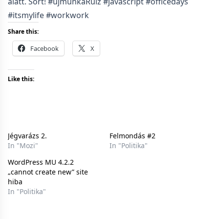
alatt. Sört! #újmunkaRulz #javascript #officedays
#itsmylife #workwork
Share this:
Facebook
X
Like this:
Jégvarázs 2.
Felmondás #2
In "Mozi"
In "Politika"
WordPress MU 4.2.2
„cannot create new” site
hiba
In "Politika"