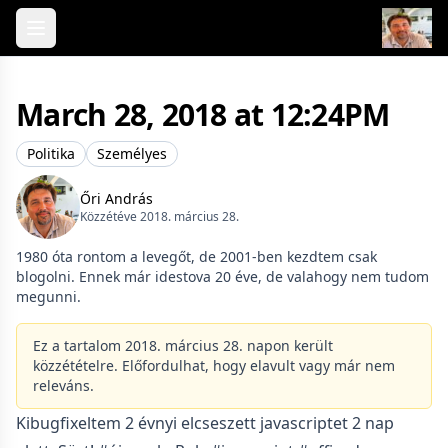
Skip to content
March 28, 2018 at 12:24PM
Politika
Személyes
Őri András
Közzétéve 2018. március 28.
1980 óta rontom a levegőt, de 2001-ben kezdtem csak
blogolni. Ennek már idestova 20 éve, de valahogy nem tudom
megunni.
Ez a tartalom 2018. március 28. napon került
közzétételre. Előfordulhat, hogy elavult vagy már nem
releváns.
Kibugfixeltem 2 évnyi elcseszett javascriptet 2 nap