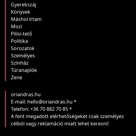
Gyerekszáj
Könyvek
Máshol írtam
Mozi
Pilisi-tető
Politika
Sorozatok
Személyes
Színház
Túranaplók
Zene
oriandras.hu
E-mail: hello@oriandras.hu *
Telefon: +36 70 882 70 85 *
A fent megadott elérhetőségeket csak személyes
célból vagy reklamáció miatt lehet keresni!