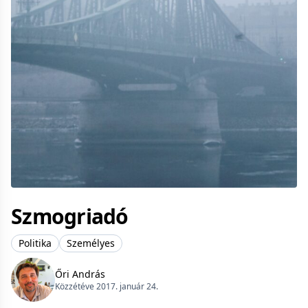
Szmogriadó
Politika
Személyes
Őri András
Közzétéve 2017. január 24.