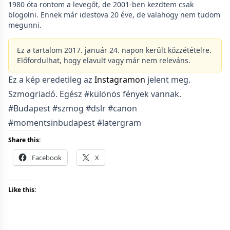
1980 óta rontom a levegőt, de 2001-ben kezdtem csak
blogolni. Ennek már idestova 20 éve, de valahogy nem tudom
megunni.
Ez a tartalom 2017. január 24. napon került közzétételre.
Előfordulhat, hogy elavult vagy már nem releváns.
Ez a kép eredetileg az
Instagramon
jelent meg.
Szmogriadó. Egész #különös fények vannak.
#Budapest #szmog #dslr #canon
#momentsinbudapest #latergram
Share this:
Facebook
X
Like this: