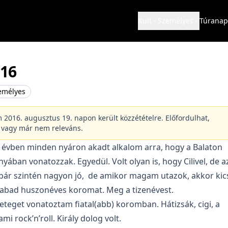
Kult
Személyes
Túranap
16
emélyes
m 2016. augusztus 19. napon került közzétételre. Előfordulhat,
t vagy már nem releváns.
r évben minden nyáron akadt alkalom arra, hogy a Balaton
nyában vonatozzak. Egyedül. Volt olyan is, hogy Cilivel, de a
bár szintén nagyon jó, de amikor magam utazok, akkor kics
zabad huszonéves koromat. Meg a tizenévest.
teget vonatoztam fiatal(abb) koromban. Hátizsák, cigi, a
i rock’n’roll. Király dolog volt.