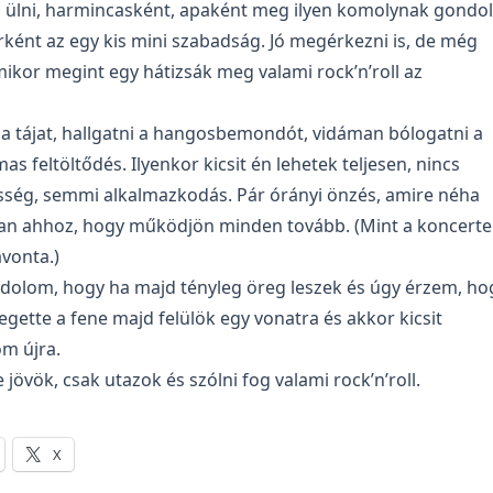
 ülni, harmincasként, apaként meg ilyen komolynak gondol
ként az egy kis mini szabadság. Jó megérkezni is, de még
mikor megint egy hátizsák meg valami rock’n’roll az
 a tájat, hallgatni a hangosbemondót, vidáman bólogatni a
as feltöltődés. Ilyenkor kicsit én lehetek teljesen, nincs
sség, semmi alkalmazkodás. Pár órányi önzés, amire néha
n ahhoz, hogy működjön minden tovább. (Mint a koncerte
vonta.)
dolom, hogy ha majd tényleg öreg leszek és úgy érzem, ho
gette a fene majd felülök egy vonatra és akkor kicsit
m újra.
 jövök, csak utazok és szólni fog valami rock’n’roll.
X