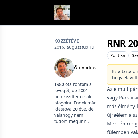
Skip to content
RNR 20
KÖZZÉTÉVE
2016. augusztus 19.
Politika
Sz
Őri András
Ez a tartalo
hogy elavul
1980 óta rontom a
Az elmúlt pá
levegőt, de 2001-
ben kezdtem csak
vagy Pécs irá
blogolni. Ennek már
más élmény, 
idestova 20 éve, de
újraélem a s
valahogy nem
tudom megunni.
Mert én renge
fülemben valam