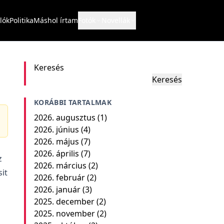
lók
Politika
Máshol írtam
Fotók
Novellák
Keresés
Keresés
KORÁBBI TARTALMAK
2026. augusztus
(1)
2026. június
(4)
2026. május
(7)
2026. április
(7)
z
2026. március
(2)
it
2026. február
(2)
2026. január
(3)
2025. december
(2)
2025. november
(2)