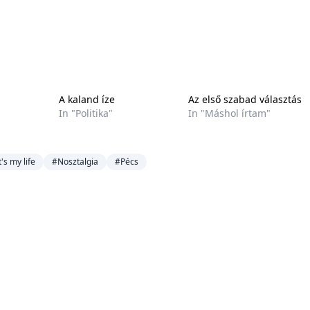
A kaland íze
Az első szabad választás
In "Politika"
In "Máshol írtam"
t's my life
#Nosztalgia
#Pécs