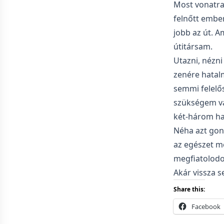
Most vonatra
felnőtt ember
jobb az út. A
útitársam.
Utazni, nézni
zenére hatalm
semmi felelő
szükségem va
két-három ha
Néha azt gon
az egészet me
megfiatolodo
Akár vissza se
Share this:
Facebook