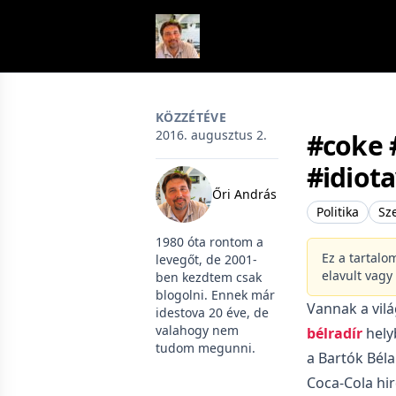
Skip to content
KÖZZÉTÉVE
2016. augusztus 2.
#coke 
#idiota
Őri András
Politika
Sz
1980 óta rontom a
Ez a tartalo
levegőt, de 2001-
elavult vagy
ben kezdtem csak
blogolni. Ennek már
Vannak a vil
idestova 20 éve, de
valahogy nem
bélradír
helyb
tudom megunni.
a Bartók Bél
Coca-Cola hird