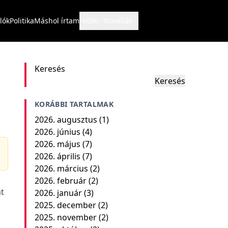
lók
Politika
Máshol írtam
Fotók
Novellák
Keresés
Keresés
KORÁBBI TARTALMAK
2026. augusztus
(1)
2026. június
(4)
2026. május
(7)
2026. április
(7)
2026. március
(2)
2026. február
(2)
át
2026. január
(3)
2025. december
(2)
2025. november
(2)