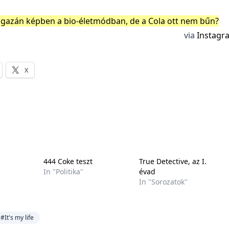
gazán képben a bio-életmódban, de a Cola ott nem bűn?
via
Instagr
X
444 Coke teszt
True Detective, az I.
In "Politika"
évad
In "Sorozatok"
#It's my life