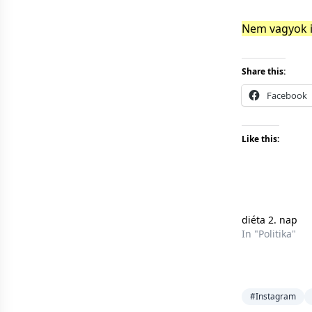
Nem vagyok i
Share this:
Facebook
Like this:
diéta 2. nap
In "Politika"
#Instagram