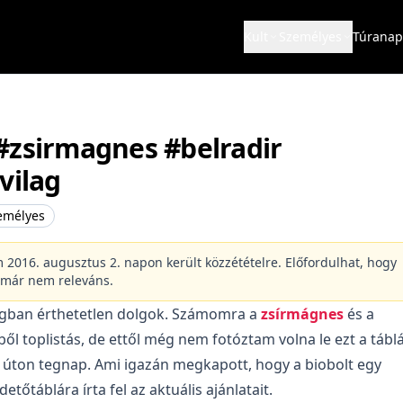
Kult
Személyes
Túranap
#zsirmagnes #belradir
vilag
emélyes
m 2016. augusztus 2. napon került közzétételre. Előfordulhat, hogy
 már nem releváns.
ágban érthetetlen dolgok. Számomra a
zsírmágnes
és a
ől toplistás, de ettől még nem fotóztam volna le ezt a tábl
a úton tegnap. Ami igazán megkapott, hogy a biobolt egy
etőtáblára írta fel az aktuális ajánlatait.