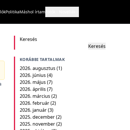
lók
Politika
Máshol írtam
Fotók
Novellák
Keresés
Keresés
KORÁBBI TARTALMAK
2026. augusztus
(1)
2026. június
(4)
2026. május
(7)
a
2026. április
(7)
2026. március
(2)
2026. február
(2)
2026. január
(3)
2025. december
(2)
2025. november
(2)