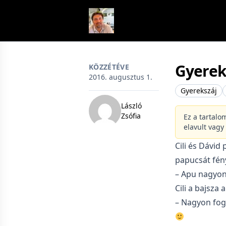
Skip to content
Gyerek
KÖZZÉTÉVE
2016. augusztus 1.
Gyerekszáj
László
Zsófia
Ez a tartalo
elavult vagy
Cili és Dávid 
papucsát fény
– Apu nagyon
Cili a bajsza a
– Nagyon fog ö