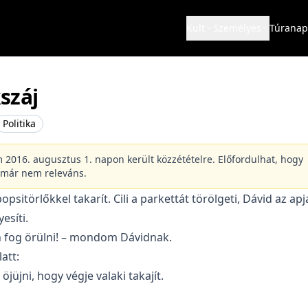
Kult
Személyes
Túranap
száj
Politika
m 2016. augusztus 1. napon került közzétételre. Előfordulhat, hogy
 már nem releváns.
popsitörlőkkel takarít. Cili a parkettát törölgeti, Dávid az apj
esíti.
 fog örülni! – mondom Dávidnak.
latt:
jüjni, hogy végje valaki takajít.