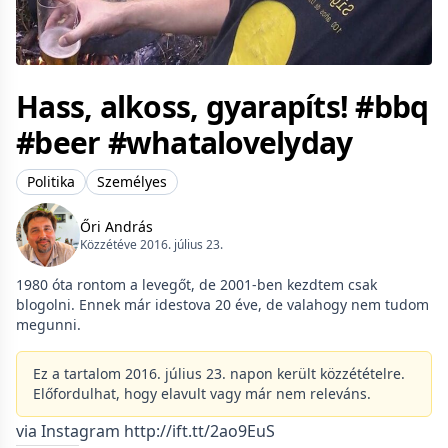
Hass, alkoss, gyarapíts! #bbq
#beer #whatalovelyday
Politika
Személyes
Őri András
Közzétéve 2016. július 23.
1980 óta rontom a levegőt, de 2001-ben kezdtem csak
blogolni. Ennek már idestova 20 éve, de valahogy nem tudom
megunni.
Ez a tartalom 2016. július 23. napon került közzétételre.
Előfordulhat, hogy elavult vagy már nem releváns.
via Instagram http://ift.tt/2ao9EuS