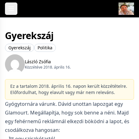
Skip to content
Gyerekszáj
Gyerekszáj
Politika
László Zsófia
Közzétéve 2018. április 16.
Ez a tartalom 2018. április 16. napon került közzétételre.
Előfordulhat, hogy elavult vagy már nem releváns.
Gyógytornára várunk. Dávid unottan lapozgat egy
Glamourt. Megállapítja, hogy sok benne a néni. Majd
egy fehérnemű reklámnál elkezdi böködni a lapot, és
csodálkozva hangosan:
– Itt egy sziszkótartó!