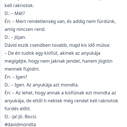
kell raknotok.
D.: – Mét?
Én: – Mert rendetlenség van, és addig nem fürdünk,
amíg nincsen rend.
D.: – Jójan.
Dávid eszik csendben tovabb, majd kis idő múlva:
– De én tudok egy kisfiút, akinek az anyukája
megígéjte, hogy nem jaknak jendet, hanem jögtön
mennek füjödni.
Én: – Igen?
D.: – Igen. Az anyukája azt mondta.
Én: – Az lehet, hogy annak a kisfiúnak ezt mondta az
anyukája, de ettől ti nektek még rendet kell raknotok
fürdés előtt.
D.: -Ja! Jó. Bocsi.
#davidmondta