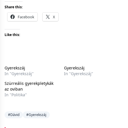
Share this:
Facebook
X
Like this:
Gyerekszáj
Gyerekszáj
In "Gyerekszáj"
In "Gyerekszáj"
Szürreális gyerekpletykák
az oviban
In "Politika"
#Dávid
#Gyerekszáj