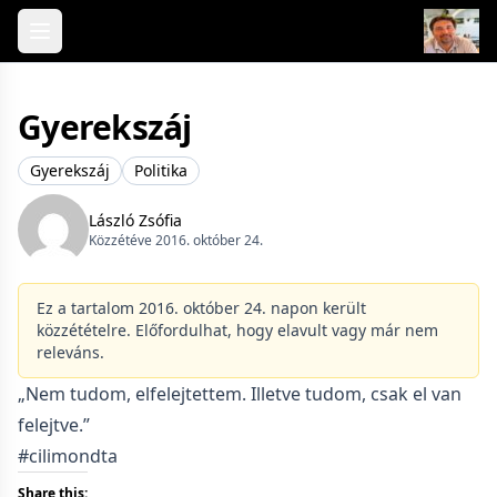
Skip to content
Gyerekszáj
Gyerekszáj
Politika
László Zsófia
Közzétéve 2016. október 24.
Ez a tartalom 2016. október 24. napon került
közzétételre. Előfordulhat, hogy elavult vagy már nem
releváns.
„Nem tudom, elfelejtettem. Illetve tudom, csak el van
felejtve.”
#cilimondta
Share this: