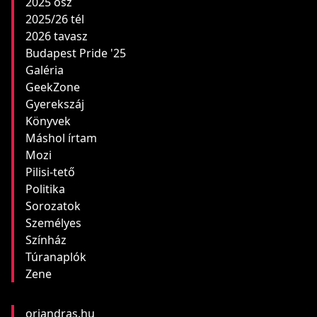
2025 ősz
2025/26 tél
2026 tavasz
Budapest Pride '25
Galéria
GeekZone
Gyerekszáj
Könyvek
Máshol írtam
Mozi
Pilisi-tető
Politika
Sorozatok
Személyes
Színház
Túranaplók
Zene
oriandras.hu