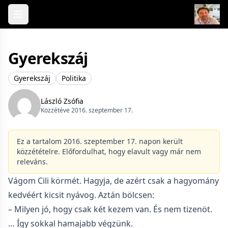
Skip to content
Gyerekszáj
Gyerekszáj
Politika
László Zsófia
Közzétéve 2016. szeptember 17.
Ez a tartalom 2016. szeptember 17. napon került
közzétételre. Előfordulhat, hogy elavult vagy már nem
releváns.
Vágom Cili körmét. Hagyja, de azért csak a hagyomány
kedvéért kicsit nyávog. Aztán bölcsen:
– Milyen jó, hogy csak két kezem van. És nem tizenöt.
… Így sokkal hamajabb végzünk.