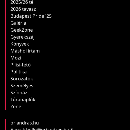
2025/26 tél
2026 tavasz
Budapest Pride '25
Galéria
GeekZone
Gyerekszáj
Könyvek
Máshol írtam
Mozi
Pilisi-tető
Politika
Sorozatok
Személyes
Színház
Túranaplók
Zene
oriandras.hu
E-mail: hello@oriandras.hu *