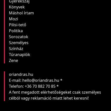
Gyerekszáj
Könyvek
Máshol írtam
Mozi
Pilisi-tető
Politika
Sorozatok
Személyes
Színház
Túranaplók
Zene
oriandras.hu
E-mail: hello@oriandras.hu *
Telefon: +36 70 882 70 85 *
A fent megadott elérhetőségeket csak személyes
célból vagy reklamáció miatt lehet keresni!