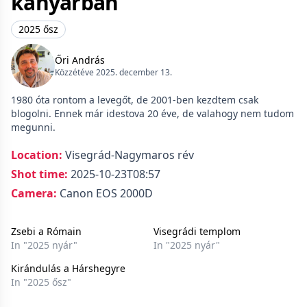
kanyarban
2025 ősz
Őri András
Közzétéve 2025. december 13.
1980 óta rontom a levegőt, de 2001-ben kezdtem csak
blogolni. Ennek már idestova 20 éve, de valahogy nem tudom
megunni.
Location:
Visegrád-Nagymaros rév
Shot time:
2025-10-23T08:57
Camera:
Canon EOS 2000D
Zsebi a Rómain
Visegrádi templom
In "2025 nyár"
In "2025 nyár"
Kirándulás a Hárshegyre
In "2025 ősz"