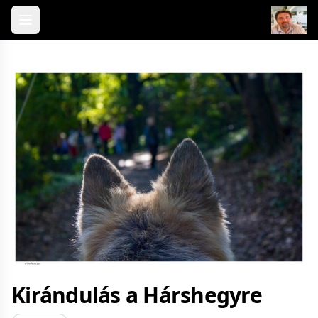
Skip to content
Kirándulás a Hárshegyre