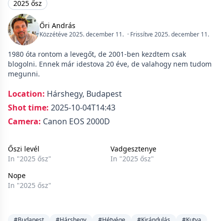
2025 ősz
Őri András
Közzétéve 2025. december 11.
· Frissítve 2025. december 11.
1980 óta rontom a levegőt, de 2001-ben kezdtem csak
blogolni. Ennek már idestova 20 éve, de valahogy nem tudom
megunni.
Location:
Hárshegy, Budapest
Shot time:
2025-10-04T14:43
Camera:
Canon EOS 2000D
Őszi levél
Vadgesztenye
In "2025 ősz"
In "2025 ősz"
Nope
In "2025 ősz"
#Budapest
#Hárshegy
#Hétvége
#Kirándulás
#Kutya