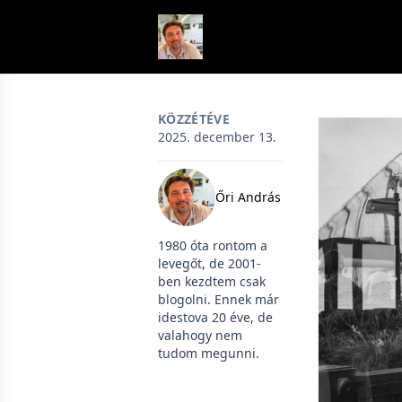
Skip to content
KÖZZÉTÉVE
2025. december 13.
Őri András
1980 óta rontom a
levegőt, de 2001-
ben kezdtem csak
blogolni. Ennek már
idestova 20 éve, de
valahogy nem
tudom megunni.