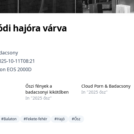
ódi hajóra várva
dacsony
25-10-11T08:21
on EOS 2000D
Őszi fények a
Cloud Porn & Badacsony
badacsonyi kikötőben
In "2025 ősz"
In "2025 ősz"
#Balaton
#Fekete-fehér
#Hajó
#Ősz