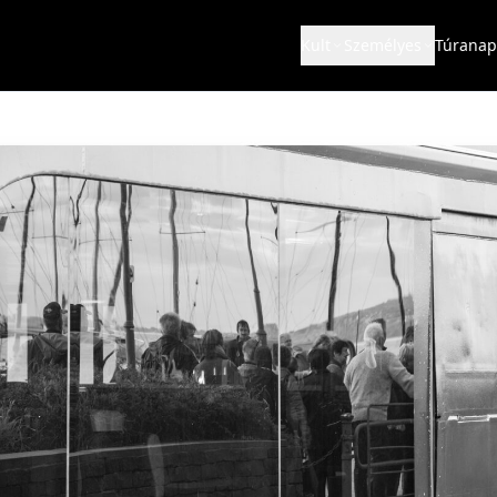
Kult
Személyes
Túranap