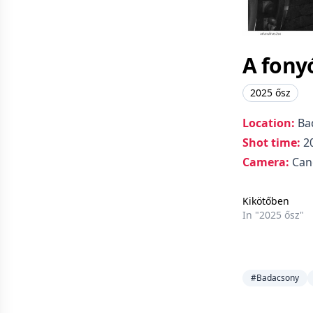
A fony
2025 ősz
Location:
Ba
Shot time:
20
Camera:
Can
Kikötőben
In "2025 ősz"
#Badacsony